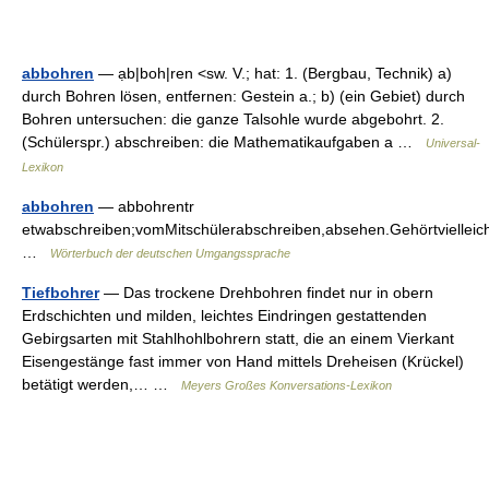
abbohren
— ạb|boh|ren <sw. V.; hat: 1. (Bergbau, Technik) a)
durch Bohren lösen, entfernen: Gestein a.; b) (ein Gebiet) durch
Bohren untersuchen: die ganze Talsohle wurde abgebohrt. 2.
(Schülerspr.) abschreiben: die Mathematikaufgaben a …
Universal-
Lexikon
abbohren
— abbohrentr
etwabschreiben;vomMitschülerabschreiben,absehen.Gehörtvielleic
…
Wörterbuch der deutschen Umgangssprache
Tiefbohrer
— Das trockene Drehbohren findet nur in obern
Erdschichten und milden, leichtes Eindringen gestattenden
Gebirgsarten mit Stahlhohlbohrern statt, die an einem Vierkant
Eisengestänge fast immer von Hand mittels Dreheisen (Krückel)
betätigt werden,… …
Meyers Großes Konversations-Lexikon