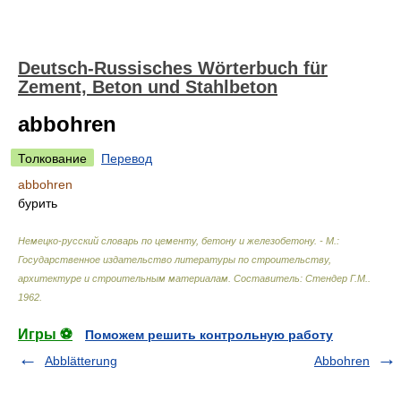
Deutsch-Russisches Wörterbuch für
Zement, Beton und Stahlbeton
abbohren
Толкование
Перевод
abbohren
бурить
Немецко-русский словарь по цементу, бетону и железобетону. - М.:
Государственное издательство литературы по строительству,
архитектуре и строительным материалам
.
Составитель: Стендер Г.М.
.
1962
.
Игры ⚽
Поможем решить контрольную работу
Abblätterung
Abbohren