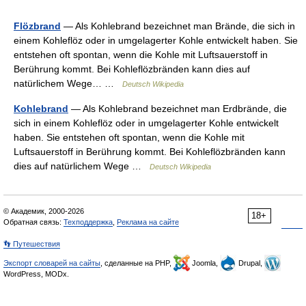
Flözbrand
— Als Kohlebrand bezeichnet man Brände, die sich in
einem Kohleflöz oder in umgelagerter Kohle entwickelt haben. Sie
entstehen oft spontan, wenn die Kohle mit Luftsauerstoff in
Berührung kommt. Bei Kohleflözbränden kann dies auf
natürlichem Wege… …
Deutsch Wikipedia
Kohlebrand
— Als Kohlebrand bezeichnet man Erdbrände, die
sich in einem Kohleflöz oder in umgelagerter Kohle entwickelt
haben. Sie entstehen oft spontan, wenn die Kohle mit
Luftsauerstoff in Berührung kommt. Bei Kohleflözbränden kann
dies auf natürlichem Wege …
Deutsch Wikipedia
© Академик, 2000-2026
18+
Обратная связь:
Техподдержка
,
Реклама на сайте
👣 Путешествия
Экспорт словарей на сайты
, сделанные на PHP,
Joomla,
Drupal,
WordPress, MODx.